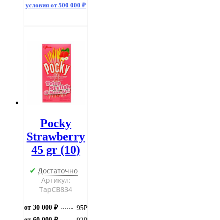
gr
условия от 500 000 ₽
(10)
Pocky
Strawberry
45 gr (10)
Достаточно
✔
Артикул:
ТарCB834
от 30 000 ₽
95
₽
от 60 000 ₽