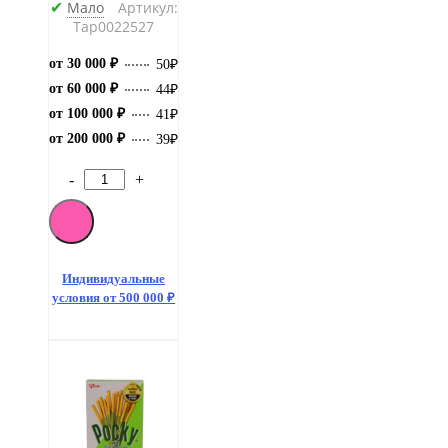
Мало
Артикул:
✔
Тар0022527
от 30 000 ₽
50
₽
от 60 000 ₽
44
₽
от 100 000 ₽
41
₽
от 200 000 ₽
39
₽
-
+
Количество
товара
Pocky
Cookies
Cream
Oreo
Индивидуальные
МИНИ
условия от 500 000 ₽
БОКС
20
гр
(10)