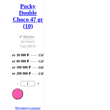
Pocky
Double
Choco 47 gr
(10)
Много
✔
Артикул:
ТарCB635
от 30 000 ₽
95
₽
от 60 000 ₽
92
₽
от 100 000 ₽
86
₽
от 200 000 ₽
83
₽
-
+
Количество
товара
Pocky
Double
Choco
47
Индивидуальные