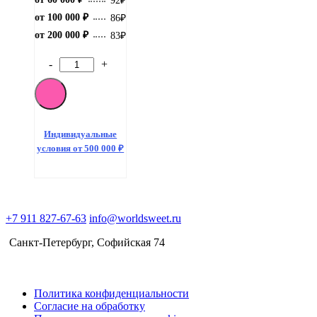
92
₽
от 100 000 ₽
86
₽
от 200 000 ₽
83
₽
-
+
Количество
товара
Pocky
Strawberry
45
gr
Индивидуальные
(10)
условия от 500 000 ₽
+7 911 827-67-63
info@worldsweet.ru
Санкт-Петербург​, Софийская 74
Политика конфиденциальности
Согласие на обработку