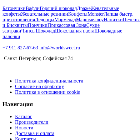
Батончики
Вафли
Горячий шоколад
Драже
Жевательные
конфеты
Жевательные резинки
Конфеты
Monster
Лапша быстр.
приготовления
Леденцы
Мармелад
Маршмеллоу
Напитки
Печень
и Бисквиты
Пончики
Прикассовая Зона
Сухие
завтраки
Чипсы
Шоколад
Шоколадная паста
Шоколадные
палочки
+7 911 827-67-63
info@worldsweet.ru
Санкт-Петербург​, Софийская 74
Политика конфиденциальности
Согласие на обработку
Политика в отношении cookie
Навигация
Каталог
Производители
Новости
Доставка и оплата
Контакты