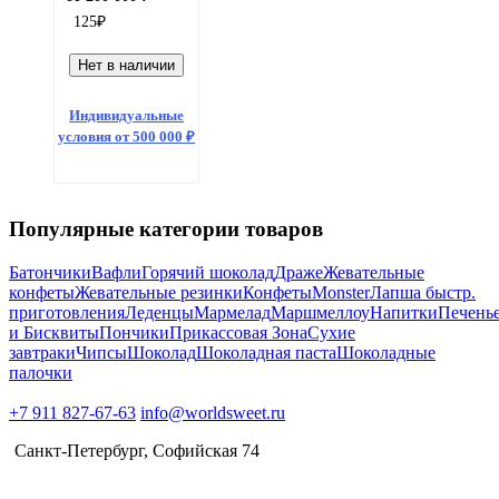
125
₽
Нет в наличии
Индивидуальные
условия от 500 000 ₽
Популярные категории товаров
Батончики
Вафли
Горячий шоколад
Драже
Жевательные
конфеты
Жевательные резинки
Конфеты
Monster
Лапша быстр.
приготовления
Леденцы
Мармелад
Маршмеллоу
Напитки
Печень
и Бисквиты
Пончики
Прикассовая Зона
Сухие
завтраки
Чипсы
Шоколад
Шоколадная паста
Шоколадные
палочки
+7 911 827-67-63
info@worldsweet.ru
Санкт-Петербург​, Софийская 74