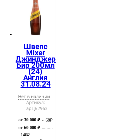
Швепс
Mixer
Джинджер
Бир 200мл
(24)
Англия
31.08.24
Нет в наличии
Артикул:
ТарЦБ2963
от 30 000 ₽
68
₽
от 60 000 ₽
140
₽