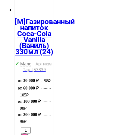
[M]Газированный
напиток
Coca-Cola
Vanilla
(Ваниль)
330мл (24)
Мало
Артикул:
✔
ТарЦБ3339
от 30 000 ₽
98
₽
от 60 000 ₽
105
₽
от 100 000 ₽
98
₽
от 200 000 ₽
96
₽