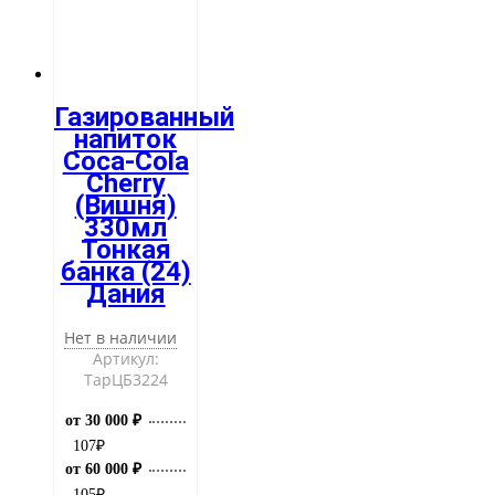
Газированный
напиток
Coca-Cola
Cherry
(Вишня)
330мл
Тонкая
банка (24)
Дания
Нет в наличии
Артикул:
ТарЦБ3224
от 30 000 ₽
107
₽
от 60 000 ₽
105
₽