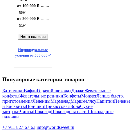
от 100 000 ₽
98
₽
от 200 000 ₽
95
₽
Нет в наличии
Индивидуальные
условия от 500 000 ₽
Популярные категории товаров
Батончики
Вафли
Горячий шоколад
Драже
Жевательные
конфеты
Жевательные резинки
Конфеты
Monster
Лапша быстр.
приготовления
Леденцы
Мармелад
Маршмеллоу
Напитки
Печень
и Бисквиты
Пончики
Прикассовая Зона
Сухие
завтраки
Чипсы
Шоколад
Шоколадная паста
Шоколадные
палочки
+7 911 827-67-63
info@worldsweet.ru