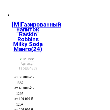
[M]Газированный
напиток
Baskin
Robbins
Milky Soda
Манго(24)
Много
✔
Артикул:
ТарЦБ4859
от 30 000 ₽
133
₽
от 60 000 ₽
129
₽
от 100 000 ₽
120
₽
от 200 000 ₽