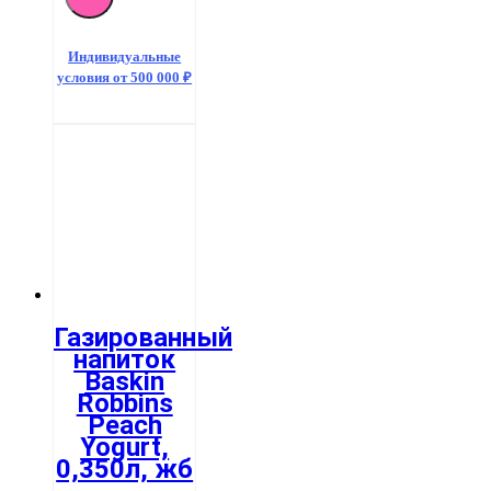
напиток
Baskin
Robbins
Индивидуальные
Cotton
условия от 500 000 ₽
Candy,
0,350л,
жб
Газированный
напиток
Baskin
Robbins
Peach
Yogurt,
0,350л, жб