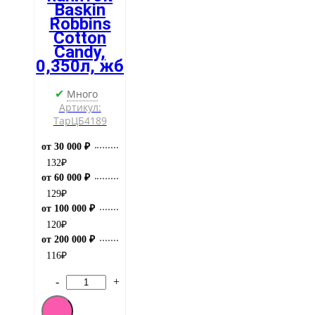
Baskin
Robbins
Cotton
Candy,
0,350л, жб
Много
✔
Артикул:
ТарЦБ4189
от 30 000 ₽
132
₽
от 60 000 ₽
129
₽
от 100 000 ₽
120
₽
от 200 000 ₽
116
₽
-
+
Количество
товара
Газированный