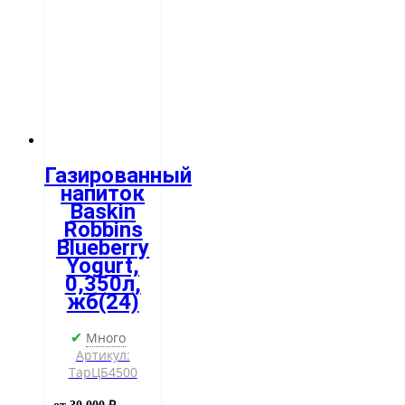
жб
Газированный
напиток
Baskin
Robbins
Blueberry
Yogurt,
0,350л,
жб(24)
Много
✔
Артикул:
ТарЦБ4500