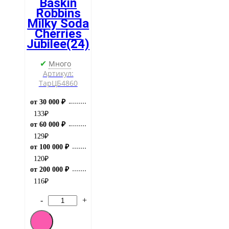
Baskin
Robbins
Milky Soda
Cherries
Jubilee(24)
Много
✔
Артикул:
ТарЦБ4860
от 30 000 ₽
133
₽
от 60 000 ₽
129
₽
от 100 000 ₽
120
₽
от 200 000 ₽
116
₽
-
+
Количество
товара
[M]Газированный