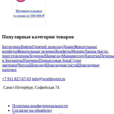
напиток
Baskin
Robbins
Индивидуальные
Milky
условия от 500 000 ₽
Soda
Cherries
Jubilee(24)
Популярные категории товаров
Батончики
Вафли
Горячий шоколад
Драже
Жевательные
конфеты
Жевательные резинки
Конфеты
Monster
Лапша быстр.
приготовления
Леденцы
Мармелад
Маршмеллоу
Напитки
Печень
и Бисквиты
Пончики
Прикассовая Зона
Сухие
завтраки
Чипсы
Шоколад
Шоколадная паста
Шоколадные
палочки
+7 911 827-67-63
info@worldsweet.ru
Санкт-Петербург​, Софийская 74
Политика конфиденциальности
Согласие на обработку