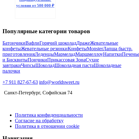
условия от 500 000 ₽
Популярные категории товаров
Батончики
Вафли
Горячий шоколад
Драже
Жевательные
конфеты
Жевательные резинки
Конфеты
Monster
Лапша быстр.
приготовления
Леденцы
Мармелад
Маршмеллоу
Напитки
Печень
и Бисквиты
Пончики
Прикассовая Зона
Сухие
завтраки
Чипсы
Шоколад
Шоколадная паста
Шоколадные
палочки
+7 911 827-67-63
info@worldsweet.ru
Санкт-Петербург​, Софийская 74
Политика конфиденциальности
Согласие на обработку
Политика в отношении cookie
Навигация