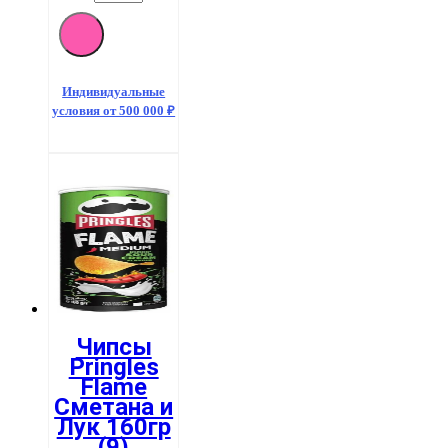
товара
Чипсы
Pringles
Flame
Барбекю
Индивидуальные
160гр
условия от 500 000 ₽
(9)
Чипсы
Pringles
Flame
Сметана и
Лук 160гр
(9)