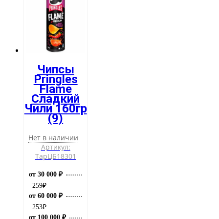
Чипсы
Pringles
Flame
Сладкий
Чили 160гр
(9)
Нет в наличии
Артикул:
ТарЦБ18301
от 30 000 ₽
259
₽
от 60 000 ₽
253
₽
от 100 000 ₽