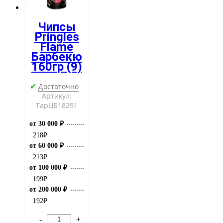
Чипсы
Pringles
Flame
Барбекю
160гр (9)
Достаточно
✔
Артикул:
ТарЦБ18291
от 30 000 ₽
218
₽
от 60 000 ₽
213
₽
от 100 000 ₽
199
₽
от 200 000 ₽
192
₽
-
+
Количество