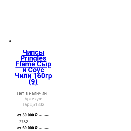
Чипсы
Pringles
Flame Сыр
и Соус
Чили 160гр
(9)
Нет в наличии
Артикул:
ТарЦБ1832
от 30 000 ₽
275
₽
от 60 000 ₽