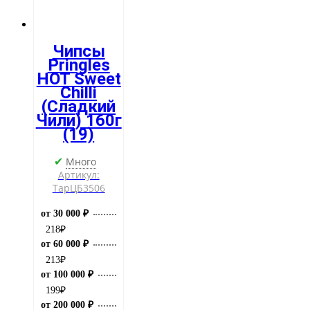
Чипсы
Pringles
HOT Sweet
Chilli
(Сладкий
Чили) 160г
(19)
Много
✔
Артикул:
ТарЦБ3506
от 30 000 ₽
218
₽
от 60 000 ₽
213
₽
от 100 000 ₽
199
₽
от 200 000 ₽