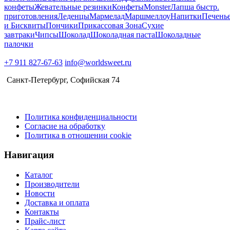
конфеты
Жевательные резинки
Конфеты
Monster
Лапша быстр.
приготовления
Леденцы
Мармелад
Маршмеллоу
Напитки
Печень
и Бисквиты
Пончики
Прикассовая Зона
Сухие
завтраки
Чипсы
Шоколад
Шоколадная паста
Шоколадные
палочки
+7 911 827-67-63
info@worldsweet.ru
Санкт-Петербург​, Софийская 74
Политика конфиденциальности
Согласие на обработку
Политика в отношении cookie
Навигация
Каталог
Производители
Новости
Доставка и оплата
Контакты
Прайс-лист