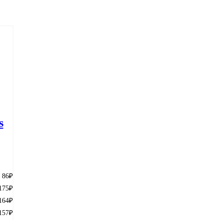
s
86
₽
175
₽
164
₽
157
₽