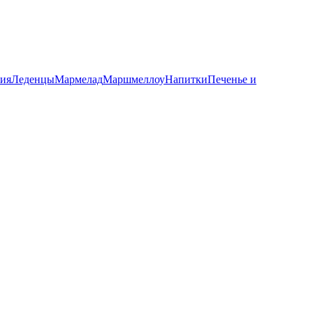
ния
Леденцы
Мармелад
Маршмеллоу
Напитки
Печенье и