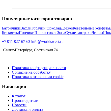
Популярные категории товаров
Батончики
Вафли
Горячий шоколад
Драже
Жевательные конфеты
Бисквиты
Пончики
Прикассовая Зона
Сухие завтраки
Чипсы
Шок
+7 911 827-67-63
info@worldsweet.ru
Санкт-Петербург​, Софийская 74
Политика конфиденциальности
Согласие на обработку
Политика в отношении cookie
Навигация
Каталог
Производители
Новости
Доставка и оплата