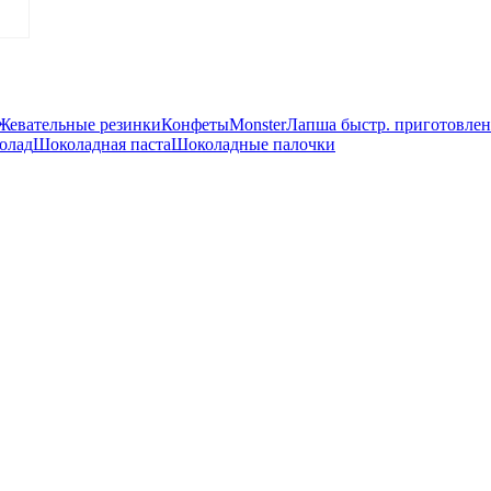
Жевательные резинки
Конфеты
Monster
Лапша быстр. приготовле
олад
Шоколадная паста
Шоколадные палочки